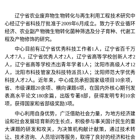
辽宁省农业废弃物生物转化与再生利用工程技术研究中
心经辽宁省科技厅批准于
2009
年
6
月成立。致力于农业循环
经济、农业副产物微生物转化菌种筛选及分子育种、代谢工
程及产物修饰的研究。
中心目前有辽宁省优秀科技工作者
1
人，辽宁省百千万
人才
7
人，辽宁省优秀人才
2
人，辽宁省高等学校创新人才
2
人，辽宁省高等学校杰出青年学者
1
人；沈阳市高级人才
12
人，沈阳市科技管家及科技特派员
3
人；沈阳师范大学优秀
科技人才
2
人。近年来，中心成员承担国家级项目
10
余项，
省、市级课题
20
余项、横向课题
6
项，在国内外核心期刊发
表高水平论文
180
余篇，出版专著
8
部，获得发明专利
10
余
项，获得国家和省部级奖励
3
项。
中心利用自身优势，广泛借助社会力量，为地方经济建
设和社会发展培育新的生长点，积极参与事关国计民生的重
大课题的研发和攻关，为决策机构献计献策，通过技术转
让、技术咨询、人员培训等服务，取得了良好的经济和社会