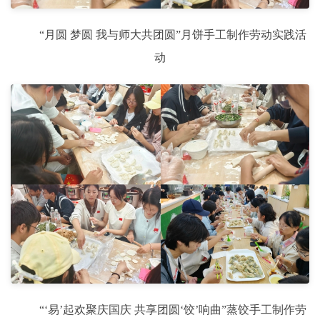
“月圆 梦圆 我与师大共团圆”月饼手工制作劳动实践活
动
“‘易’起欢聚庆国庆 共享团圆‘饺’响曲”蒸饺手工制作劳