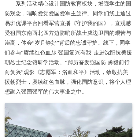
系列活动精心设计国防教育板块，增强学生的国
防观念，唱响爱党爱国爱军主旋律。同学们线上通过
易班优课平台回看军营直播《守护我的国》，直观感
受祖国东南西北四方边防哨所战士戍边卫国的艰苦与
崇高，体会“岁月静好”背后的忠诚守护。线下，同学
们参与“赓续红色血脉 强国复兴有我”走进沈阳抗美援
朝烈士纪念馆研学活动、“踔厉奋发强国防 勇毅前行
向复兴”观影《志愿军：浴血和平》活动，致敬抗美
援朝烈士，赓续红色血脉，强化国防意识，将个人理
想融入强国强军的伟大事业之中。