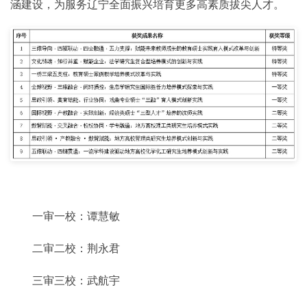
涵建设，为服务辽宁全面振兴培育更多高素质拔尖人才。
一审一校：谭慧敏
二审二校：荆永君
三审三校：武航宇