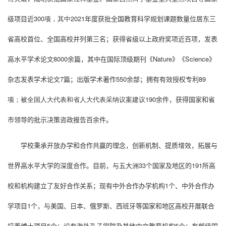
级项目
近
300
项，其中
2021
年度获批全国教育科学规划课题数量位居东三
省高校首位、全国高校并列第三名
；
获得省级以上政府奖项
近百
项，发表
高水平学术论文
8000
余
篇，
其中
在国际顶级期刊《
Nature
》《
Science
》
杂志发表学术论文
7
篇；
出版学术著作
550
余
部；拥有有效授权专利
89
项；被全国人大代表和省人大代表采纳议案建议
190
余件，获得国家和省
市领导的批示决策咨政报告
百
余件。
学校秉承开放办学和合作共赢的理念，创新机制、提质增效，拓展与
世界高水平大学的深度合作。目前，与五大洲
33
个国家及地区的
191
所高
校和机构建立了友好合作关系；现有中外合作办学机构
1
个、中外合作办
学项目
1
个，与美国、日本、俄罗斯、西班牙等国家和地区高校开展联合
培养博士项目
5
个；设有海外孔子学院及其他中文教育机构
5
个；
有
部级国