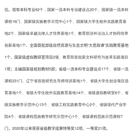
位
。
现有本科专业
62
个，国家一流本科专业建设点
20
个、国家级一流本科
课程
16
门、国家级实验教学示范中心
1
个、国家级大学生校外实践教育基
地
2
个、国家级卓越法律人才培养基地
1
个、教育部涉外法治人才协同培养
创新基地
1
个、
全国首批部级自然资源与生态文明“大思政课”实践教育基地
1
个
、国家级虚拟教研室项目
2
项、教育部首批新文科研究与改革实践项目
1
项
；
主编国家级规划教材
5
部；
省级一流本科专业建设点
17
个、省级一流
课程
231
门、辽宁省首批研究生导师培训基地
1
个、省级大学生创业项目选
育基地
1
个、省级大学生校外实践教育基地
14
个、省级虚拟教研室
6
个、省
级实验教学示范中心
13
个、省级工程实践教育中心
2
个、省级现代产业学
院
4
个、省级课程思政教学研究示范中心
1
个、省级课程思政示范课程
7
门
，
2020
年以来荣获省级教学成果特等奖
12
项、一等奖
21
项
。