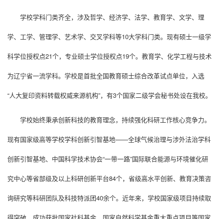
学校学科门类齐全，涉及哲学、经济学、法学、教育学、文学、理
学、工学、管理学、艺术学、交叉学科等
10
大学科
门类
。现有硕士一级学
科学位授权点
21
个，专业硕士学位授权点
19
个。教育学、化学工程与技术
为辽宁省一流学科。学校是首批全国教育硕士综合改革试点单位，入选
“人大复印资料转载权威来源机构”，有
3
个国家二级学会
秘书处设在我校
。
学校始终秉承创新科技的教育理念，持续强化科研工作核心竞争力。
现有
国家级高等学校学科创新引智基地——全球气候治理与涉外法治学科
创新引智基地
、
中国科学技术协会“一带一路”国际联合能源与环境催化研
究中心
等
省部级及以上科研创新平台
84
个，
省级
高水平创新、教育决策咨
询研究
等科研
团队
及科技特派团
40
余
个。近年来，学校国家级项目持续取
得突破，成功获批国家社科基金、国家自然科学基金重大重点项目等国家