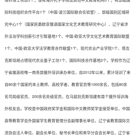
际科技组织合作平台
1
个
（中国
-
波兰国际联合实验室）、
部级国别区域研
究中心
1
个（国家民委欧亚俄语国家文化艺术教育研究中心）、
辽宁省涉
外法治学科创新引才引智基地
1
个、
中国
-
欧亚大学文化艺术教育国际联盟
1
个、
中国
-
欧亚大学法学教育合作联盟
1
个、
现代农业产业学院
1
个、塔吉
克斯坦胡占德现代农业墨子工坊
1
个、
国际科技合作基地
2
个
。学校作为辽
宁省属高校唯一商务部援外培训承办单位，自
2012
年以来，累计培训了来
自
80
余个国家的本土教师、高校学者、教育官员等
1000
余名，包括
80
余
名司局级官员、
200
余名处级官员，
在乌兹别克斯坦建有首个援外培训海
外校友会
。学校是中国政府奖学金和国际中文教师奖学金接受单位，中国
高等教育学会外国留学生教育管理分会副理事长单位，辽宁省教育国际交
流协会
法人单位、
副会长单位、
秘书长单位
和来华分会会长单位，辽宁省