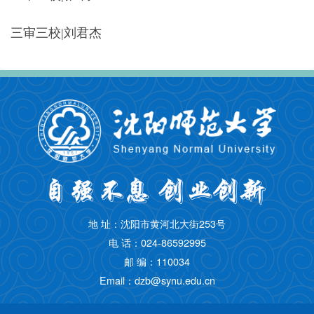
三审三校|刘君杰
地 址：沈阳市黄河北大街253号
电 话：024-86592995
邮 编：110034
Email：dzb@synu.edu.cn