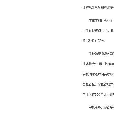
课程思政教学研究示范
学校学科门类齐全
士学位授权点
19
个。教
秘书处设在我校
。
学校始终秉承创新
技术协会“一带一路”
学校国家级项目持续取
高校首位、全国高校并
学术著作
550
余
部；拥
学校秉承开放办学