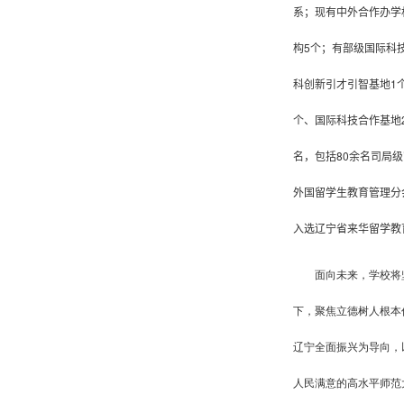
系；现有中外合作办学
构
5
个；
有
部级国际科
科创新引才引智基地
1
个、
国际科技合作基地
名，包括
80
余名司局级
外国留学生教育管理分
入选
辽宁省来华留学教
面向未来，学校将
下，聚焦立德树人根本
辽宁全面振兴为导向，
人民满意的高水平师范