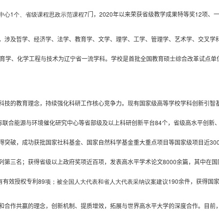
中心
1
个、省级课程思政示范课程
7
门
，
2020
年以来荣获省级教学成果特等奖
12
项、
，涉及哲学、经济学、法学、教育学、文学、理学、工学、管理学、艺术学、交叉学
育学、化学工程与技术为辽宁省一流学科。学校是首批全国教育硕士综合改革试点单位
科技的教育理念，持续强化科研工作核心竞争力。现有
国家级高等学校学科创新引智
国际联合能源与环境催化研究中心
等
省部级及以上科研创新平台
84
个，
省级
高水平创新
得突破，成功获批国家社科基金、国家自然科学基金重大重点项目等国家级项目
近
30
列第三名
；
获得省级以上政府奖项
近百
项，发表高水平学术论文
8000
余
篇，
其中
在国
有有效授权专利
89
项；被全国人大代表和省人大代表采纳议案建议
190
余件，获得国
和合作共赢的理念，创新机制、提质增效，拓展与世界高水平大学的深度合作。目前