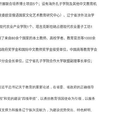
开展联合培养博士项目
5
个；设有海外孔子学院及其他中文教育机
民委欧亚俄语国家文化艺术教育研究中心）、
辽宁省涉外法治学
现代农业产业学院
1
个、塔吉克斯坦胡占德现代农业墨子工坊
1
训了来自
80
余个国家的本土教师、高校学者、教育官员等
1000
余
国政府奖学金和国际中文教师奖学金接受单位，中国高等教育学会
华分会会长单位，辽宁省孔子学院合作大学联盟副理事长单位；
习近平总书记关于教育的重要论述，在省委、省政府的正确领导
”和党的建设“四项举措”，以勇担教育强国使命为引领，以服务
展支撑力和服务辽宁振兴贡献力，为建设优势突出、特色鲜明、