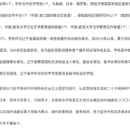
机构
1
个、中外合作办学项目
1
个，与美国、日本、俄罗斯、西班牙等国家和地区高校
技组织合作平台
1
个
（中国
-
波兰国际联合实验室）、
部级国别区域研究中心
1
个（国家
个、
中国
-
欧亚大学文化艺术教育国际联盟
1
个、
中国
-
欧亚大学法学教育合作联盟
1
个、
2
个
。学校作为辽宁省属高校唯一商务部援外培训承办单位，自
2012
年以来，累计培
官员、
200
余名处级官员，
在乌兹别克斯坦建有首个援外培训海外校友会
。学校是中
会副理事长单位，辽宁省教育国际交流协会
法人单位、
副会长单位、
秘书长单位
和来
育示范高校，辽宁省中外合作办学专家委员会秘书处
设在学校
。
坚持以习近平新时代中国特色社会主义思想为指引，认真贯彻落实党的二十大精神和
任务，坚持为党育人、为国育才，全面落实学校第五次党代会确定的内涵建设“八大工程
以实现内涵建设重大突破为重点，做到质量精进、服务精准，努力提升学校高质量发
大学不懈奋斗。