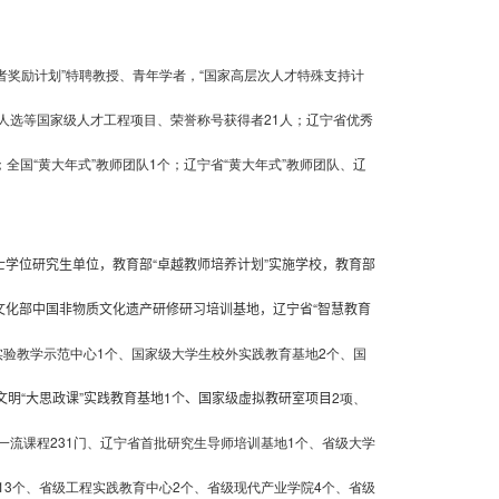
学者奖励计划”特聘教授、青年学者，“国家高层次人才特殊支持计
人选等国家级人才工程项目、荣誉称号获得者21人；辽宁省优秀
全国“黄大年式”教师团队1个；辽宁省“黄大年式”教师团队、辽
士学位研究生单位
，
教育部“卓越教师培养计划”实施学校，
教育部
文化部中国非物质文化遗产研修研习培训基地
，
辽宁省“智慧教育
实验教学示范中心
1
个、国家级大学生校外实践教育基地
2
个、国
明“大思政课”实践教育基地
1
个
、国家级虚拟教研室项目
2
项、
一流课程
231
门、辽宁省首批研究生导师培训基地
1
个、省级大学
13
个、省级工程实践教育中心
2
个、省级现代产业学院
4
个、省级