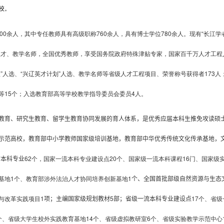
校。
300余人，其中专任教师具有高级职称760余人，具有博士学位780余人。现有“长江
人才、教学名师，全国优秀教师，享受国务院政府特殊津贴专家，国家百千万人才工程
”人选、“兴辽英才计划”人选、教学名师等省级人才工程项目、荣誉称号获得者173人；
等15个；入选教育部高等学校教学指导委员会委员4人。
教育、研究生教育、留学生教育协同发展的育人体系
，
是优秀应届本科生推免攻读硕
示范高校，教育部中小学教师国家级培训基地，教育部中华优秀传统文化传承基地，
有本科专业
62
个，国家一流本科专业建设点
20
个、国家级一流本科课程
16
门、国家级
基地
1
个、教育部涉外法治人才协同培养创新基地
1
个、
全国首批部级自然资源与生态文
与改革实践项目
1
项
；
主编国家级规划教材
5
部；
省级一流本科专业建设点
17
个、省级
个、省级大学生校外实践教育基地
14
个、省级虚拟教研室
6
个、省级实验教学示范中心