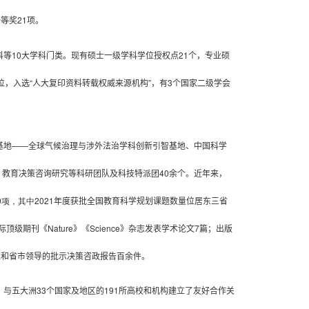
一等奖
21
项
。
科等
10
大学科
门类
。现有硕士一级学科学位授权点
21
个，专业硕
，入选“人大复印资料转载权威来源机构”，有
3
个国家二级学会
基地——全球气候治理与涉外法治学科创新引智基地
、
中国科学
、教育决策咨询研究
等科研
团队
及科技特派团
40
余
个。近年来，
0
项，其中
2021
年度获批全国教育科学规划课题数量位居东三省
际顶级期刊《
Nature
》《
Science
》杂志发表学术论文
7
篇；
出版
家和省市领导的批示决策咨政报告
百
余件。
，与五大洲
33
个国家及地区的
191
所高校和机构建立了友好合作关